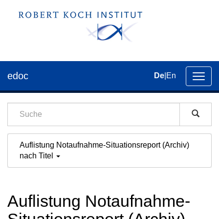
edoc
De
|
En
Umsch
der
Navig
Auflistung Notaufnahme-Situationsreport (Archiv)
nach Titel
Auflistung Notaufnahme-