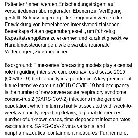
Patienten*innen werden Entscheidungsträgern auf
verschiedenen überregionalen Ebenen zur Verfügung
gestellt. Schlussfolgerung: Die Prognosen werden der
Entwicklung von betreibbaren intensivmedizinischen
Bettenkapazitäten gegenübergestellt, um frühzeitig
Kapazitätsengpässe zu erkennen und kurzfristig reaktive
Handlungssteuerungen, wie etwa überregionale
Verlegungen, zu ermöglichen.
Background: Time-series forecasting models play a central
role in guiding intensive care coronavirus disease 2019
(COVID-19) bed capacity in a pandemic. A key predictor of
future intensive care unit (ICU) COVID-19 bed occupancy
is the number of new severe acute respiratory syndrome
coronavirus 2 (SARS-CoV-2) infections in the general
population, which in turn is highly associated with week-to-
week variability, reporting delays, regional differences,
number of unknown cases, time-dependent infection rates,
vaccinations, SARS-CoV‑2 virus variants, and
nonpharmaceutical containment measures. Furthermore,