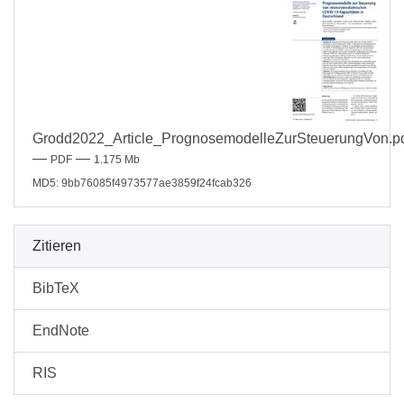
Grodd2022_Article_PrognosemodelleZurSteuerungVon.p
—
—
PDF
1.175 Mb
MD5: 9bb76085f4973577ae3859f24fcab326
Zitieren
BibTeX
EndNote
RIS