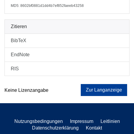
MD5: 8602bf0881d1dd4b7ef852faeeb43258
Zitieren
BibTeX
EndNote
RIS
Zur Langanzeige
Keine Lizenzangabe
Nutzungsbedingungen
Impressum
Leitlinien
Datenschutzerklärung
Kontakt