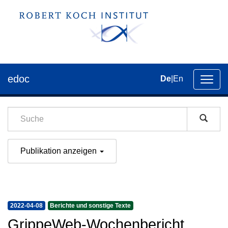
edoc
De
|
En
Umsch
der
Navig
Publikation anzeigen
2022-04-08
Berichte und sonstige Texte
GrippeWeb-Wochenbericht