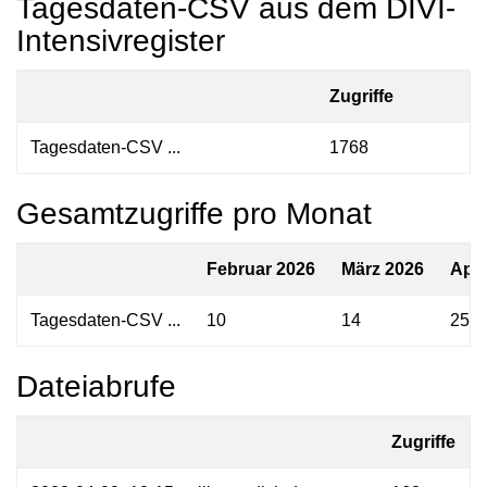
Tagesdaten-CSV aus dem DIVI-
Intensivregister
Zugriffe
Tagesdaten-CSV ...
1768
Gesamtzugriffe pro Monat
Februar 2026
März 2026
Apri
Tagesdaten-CSV ...
10
14
25
Dateiabrufe
Zugriffe