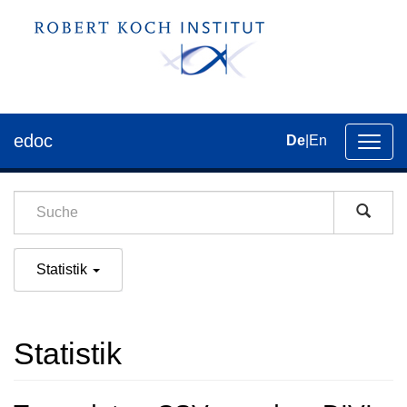
edoc
De
|
En
Umsch
der
Navig
Statistik
Statistik