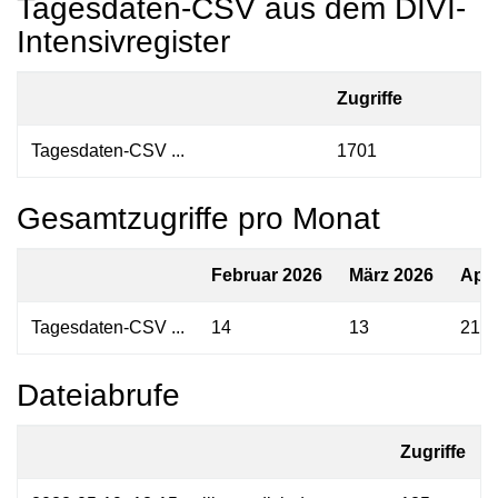
Tagesdaten-CSV aus dem DIVI-
Intensivregister
Zugriffe
Tagesdaten-CSV ...
1701
Gesamtzugriffe pro Monat
Februar 2026
März 2026
Apri
Tagesdaten-CSV ...
14
13
21
Dateiabrufe
Zugriffe