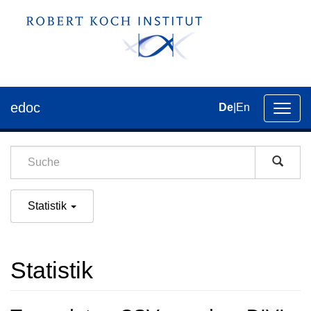
edoc
De
|
En
Umsch
der
Navig
Statistik
Statistik