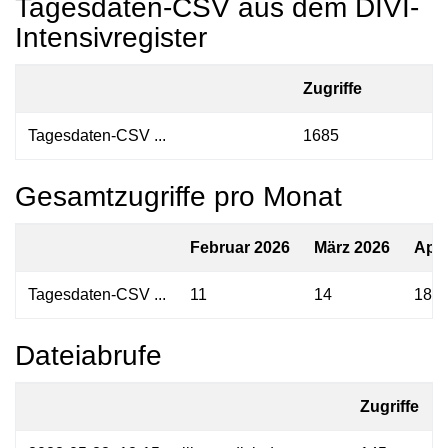
Tagesdaten-CSV aus dem DIVI-
Intensivregister
Zugriffe
Tagesdaten-CSV ...
1685
Gesamtzugriffe pro Monat
Februar 2026
März 2026
Apri
Tagesdaten-CSV ...
11
14
18
Dateiabrufe
Zugriffe