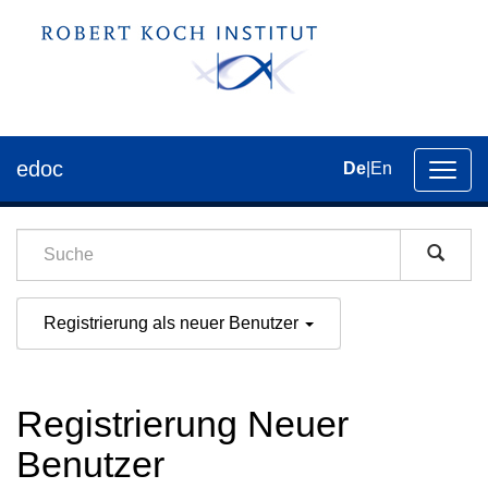
edoc
De
|
En
Umsch
der
Navig
Registrierung als neuer Benutzer
Registrierung Neuer
Benutzer