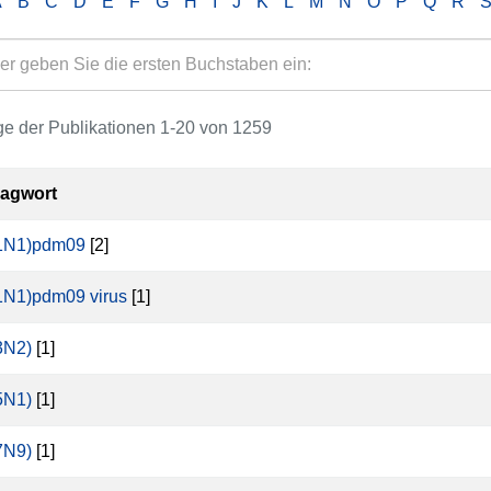
A
B
C
D
E
F
G
H
I
J
K
L
M
N
O
P
Q
R
e der Publikationen 1-20 von 1259
lagwort
1N1)pdm09
[2]
N1)pdm09 virus
[1]
3N2)
[1]
5N1)
[1]
7N9)
[1]