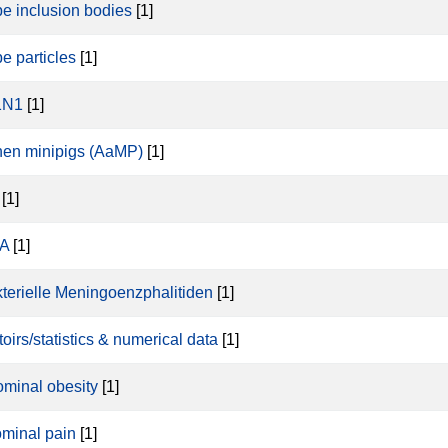
pe inclusion bodies
[1]
pe particles
[1]
1N1
[1]
en minipigs (AaMP)
[1]
[1]
A
[1]
terielle Meningoenzphalitiden
[1]
toirs/statistics & numerical data
[1]
minal obesity
[1]
minal pain
[1]