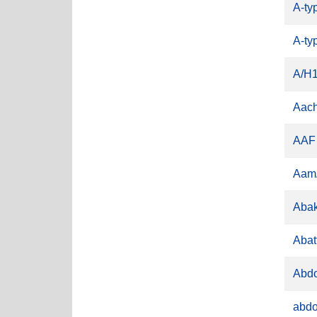
A-ty
A-ty
A/H
Aach
AAF
Aam
Abak
Abat
Abdo
abdo