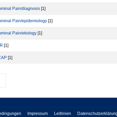
minal Pain/diagnosis
[1]
minal Pain/epidemiology
[1]
minal Pain/etiology
[1]
R
[1]
CAP
[1]
edingungen
Impressum
Leitlinien
Datenschutzerklärun