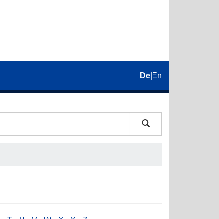
De
|
En