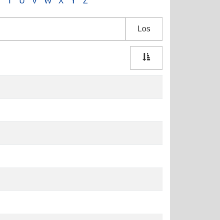
S
T
U
V
W
X
Y
Z
Los