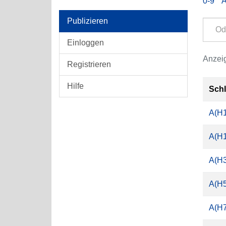
0-9
Publizieren
Einloggen
Anzeig
Registrieren
Hilfe
Sch
A(H
A(H1
A(H
A(H
A(H