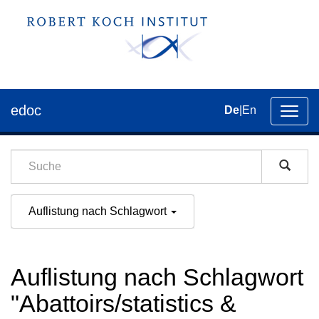
edoc
De
|
En
Umsch
der
Navig
Auflistung nach Schlagwort
Auflistung nach Schlagwort
"Abattoirs/statistics &