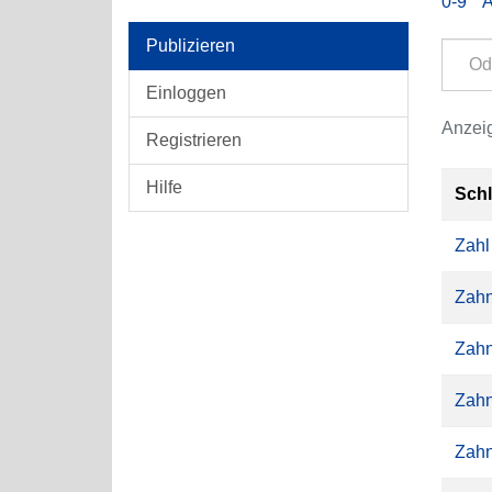
0-9
Publizieren
Einloggen
Anzeig
Registrieren
Hilfe
Sch
Zahl
Zahn
Zahn
Zahn
Zahn