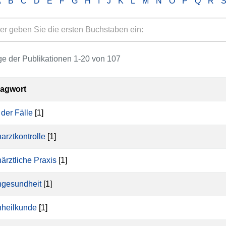
A
B
C
D
E
F
G
H
I
J
K
L
M
N
O
P
Q
R
e der Publikationen 1-20 von 107
lagwort
 der Fälle
[1]
arztkontrolle
[1]
ärztliche Praxis
[1]
gesundheit
[1]
heilkunde
[1]