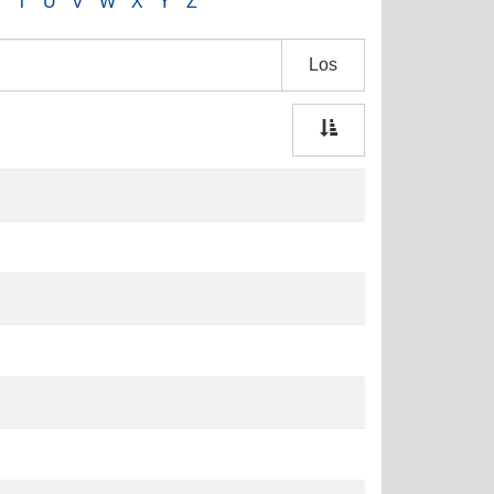
S
T
U
V
W
X
Y
Z
Los