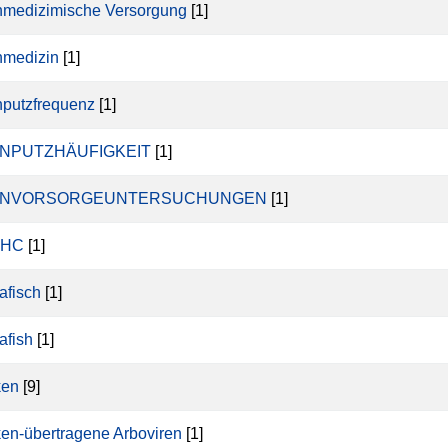
medizimische Versorgung
[1]
medizin
[1]
putzfrequenz
[1]
NPUTZHÄUFIGKEIT
[1]
HNVORSORGEUNTERSUCHUNGEN
[1]
HHC
[1]
afisch
[1]
afish
[1]
ken
[9]
en-übertragene Arboviren
[1]