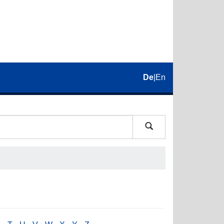
De
|
En