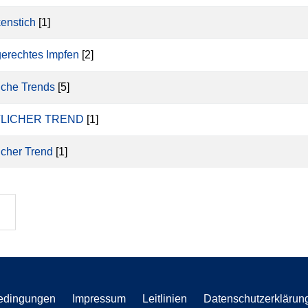
enstich
[1]
gerechtes Impfen
[2]
liche Trends
[5]
TLICHER TREND
[1]
licher Trend
[1]
edingungen
Impressum
Leitlinien
Datenschutzerklärun