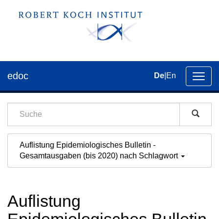
edoc
De
|
En
Umsch
der
Navig
Auflistung Epidemiologisches Bulletin -
Gesamtausgaben (bis 2020) nach Schlagwort
Auflistung