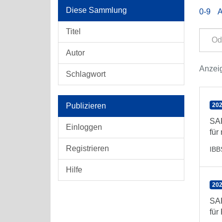
Diese Sammlung
0-9
Titel
Autor
Anzeig
Schlagwort
Publizieren
202
SAR
Einloggen
für
Registrieren
IBB
Hilfe
202
SAR
für