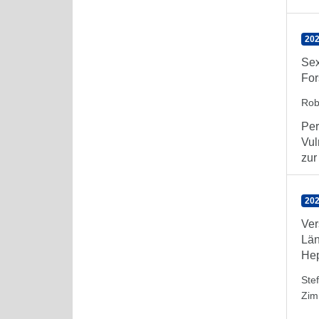
202
Sex
For
Rob
Per
Vul
zur
202
Ver
Lä
Hep
Ste
Zim