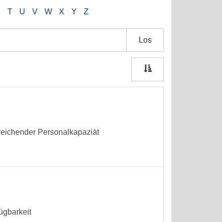
S
T
U
V
W
X
Y
Z
Los
sreichender Personalkapaziät
ügbarkeit