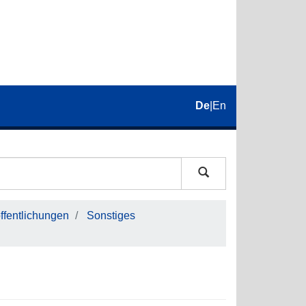
De
|
En
fentlichungen
Sonstiges