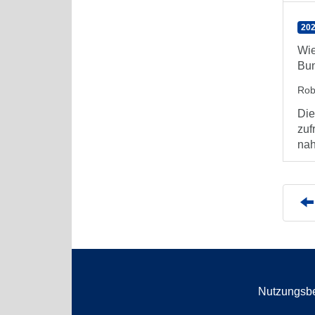
202
Wie
Bun
Rob
Die
zuf
nah
Nutzungsb