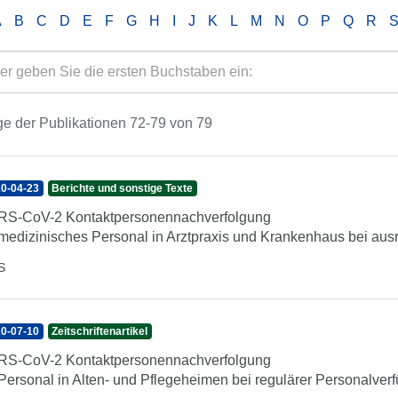
A
B
C
D
E
F
G
H
I
J
K
L
M
N
O
P
Q
R
e der Publikationen 72-79 von 79
0-04-23
Berichte und sonstige Texte
S-CoV-2 Kontaktpersonennachverfolgung
 medizinisches Personal in Arztpraxis und Krankenhaus bei au
S
0-07-10
Zeitschriftenartikel
S-CoV-2 Kontaktpersonennachverfolgung
 Personal in Alten- und Pflegeheimen bei regulärer Personalverf