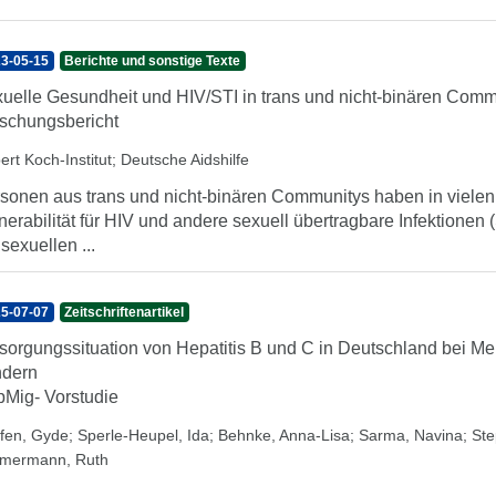
3-05-15
Berichte und sonstige Texte
uelle Gesundheit und HIV/STI in trans und nicht-binären Comm
schungsbericht
ert Koch-Institut
;
Deutsche Aidshilfe
sonen aus trans und nicht-binären Communitys haben in vielen
nerabilität für HIV und andere sexuell übertragbare Infektionen 
 sexuellen ...
5-07-07
Zeitschriftenartikel
sorgungssituation von Hepatitis B und C in Deutschland bei M
ndern
Mig- Vorstudie
ffen, Gyde
;
Sperle-Heupel, Ida
;
Behnke, Anna-Lisa
;
Sarma, Navina
;
Ste
mermann, Ruth