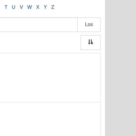
S
T
U
V
W
X
Y
Z
Los