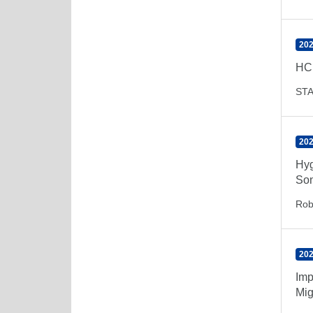
202
HCI
ST
202
Hyg
Son
Rob
202
Imp
Mig