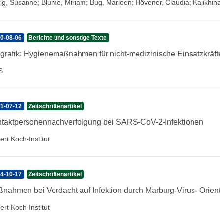
tig, Susanne
;
Blume, Miriam
;
Bug, Marleen
;
Hövener, Claudia
;
Kajikhina
0-08-06
Berichte und sonstige Texte
ografik: Hygienemaßnahmen für nicht-medizinische Einsatzkräft
S
1-07-12
Zeitschriftenartikel
taktpersonennachverfolgung bei SARS-CoV-2-Infektionen
ert Koch-Institut
4-10-17
Zeitschriftenartikel
nahmen bei Verdacht auf Infektion durch Marburg-Virus- Orienti
ert Koch-Institut