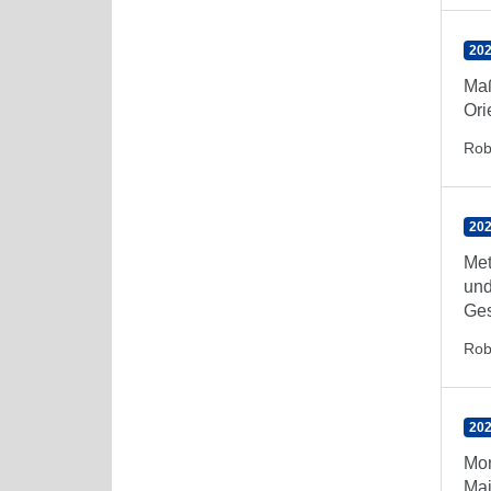
202
Maß
Ori
Rob
202
Met
und
Ges
Rob
202
Mon
Mai