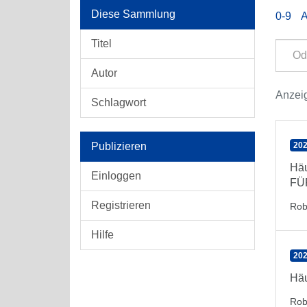
Diese Sammlung
0-9
Titel
Autor
Anzeig
Schlagwort
Publizieren
202
Häu
Einloggen
FÜ
Registrieren
Rob
Hilfe
202
Häu
Rob