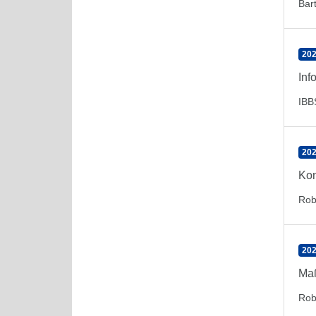
Bar
202
Inf
IBB
202
Kon
Rob
202
Maß
Rob