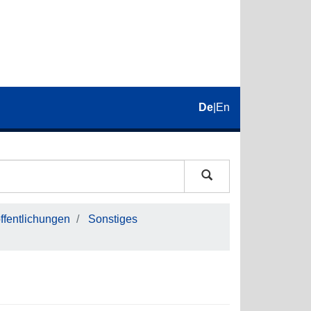
De
|
En
fentlichungen
Sonstiges