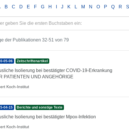
A
B
C
D
E
F
G
H
I
J
K
L
M
N
O
P
Q
R
e der Publikationen 32-51 von 79
0-05-06
Zeitschriftenartikel
sliche Isolierung bei bestätigter COVID-19-Erkrankung
R PATIENTEN UND ANGEHÖRIGE
ert Koch-Institut
5-04-15
Berichte und sonstige Texte
sliche Isolierung bei bestätigter Mpox-Infektion
ert Koch-Institut