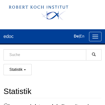
edoc
De
|
En
Umsch
der
Navig
Statistik
Statistik