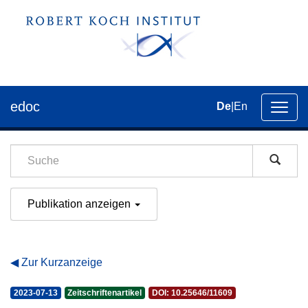
edoc
De
|
En
Umsch
der
Navig
Publikation anzeigen
Zur Kurzanzeige
2023-07-13
Zeitschriftenartikel
DOI: 10.25646/11609