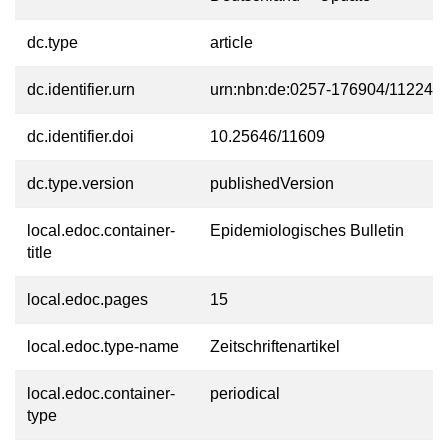
dc.type
article
dc.identifier.urn
urn:nbn:de:0257-176904/11224-7
dc.identifier.doi
10.25646/11609
dc.type.version
publishedVersion
local.edoc.container-
Epidemiologisches Bulletin
title
local.edoc.pages
15
local.edoc.type-name
Zeitschriftenartikel
local.edoc.container-
periodical
type