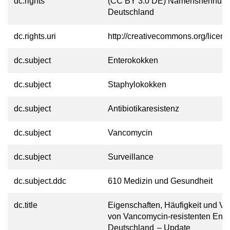
dc.rights
(CC BY 3.0 DE) Namensnennung
Deutschland
dc.rights.uri
http://creativecommons.org/licens
dc.subject
Enterokokken
dc.subject
Staphylokokken
dc.subject
Antibiotikaresistenz
dc.subject
Vancomycin
dc.subject
Surveillance
dc.subject.ddc
610 Medizin und Gesundheit
dc.title
Eigenschaften, Häufigkeit und Ve
von Vancomycin-resistenten Ente
Deutschland – Update