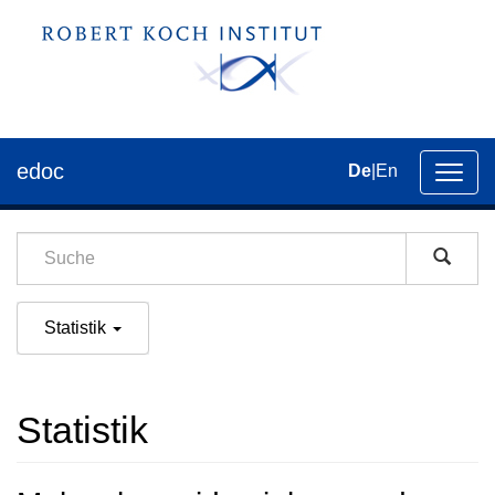
edoc
De
|
En
Umsch
der
Navig
Statistik
Statistik