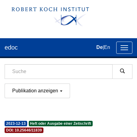
edoc
De
|
En
Umsch
der
Navig
Publikation anzeigen
2023-12-13
Heft oder Ausgabe einer Zeitschrift
DOI: 10.25646/11839