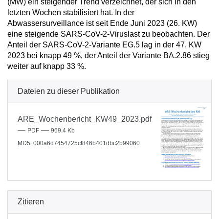
(MW) ein steigender Trend verzeichnet, der sich in den
letzten Wochen stabilisiert hat. In der
Abwassersurveillance ist seit Ende Juni 2023 (26. KW)
eine steigende SARS-CoV-2-Viruslast zu beobachten. Der
Anteil der SARS-CoV-2-Variante EG.5 lag in der 47. KW
2023 bei knapp 49 %, der Anteil der Variante BA.2.86 stieg
weiter auf knapp 33 %.
Dateien zu dieser Publikation
ARE_Wochenbericht_KW49_2023.pdf
—
—
PDF
969.4 Kb
MD5: 000a6d7454725cf846b401dbc2b99060
Zitieren