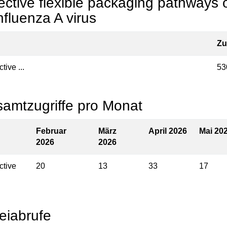
ective flexible packaging pathway
influenza A virus
Zu
tive ...
53
amtzugriffe pro Monat
Februar
März
April 2026
Mai 20
2026
2026
ctive
20
13
33
17
eiabrufe