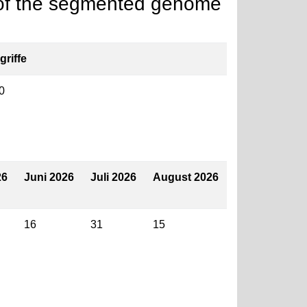
s of the segmented genome
griffe
0
26
Juni 2026
Juli 2026
August 2026
16
31
15