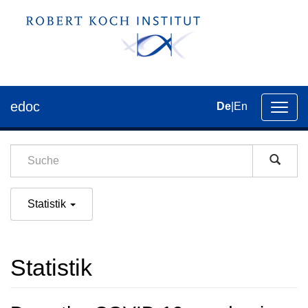
edoc
De
|
En
Umsch
der
Navig
Statistik
Statistik