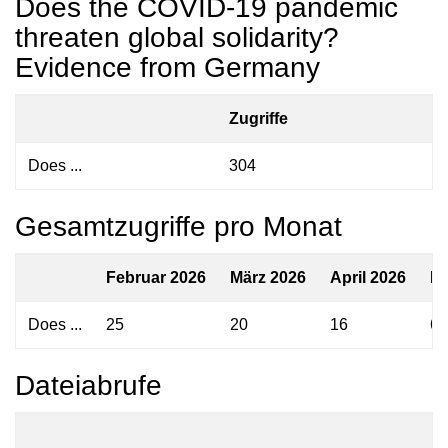
Does the COVID-19 pandemic
threaten global solidarity?
Evidence from Germany
Zugriffe
Does ...
304
Gesamtzugriffe pro Monat
Februar 2026
März 2026
April 2026
Ma
Does ...
25
20
16
6
Dateiabrufe