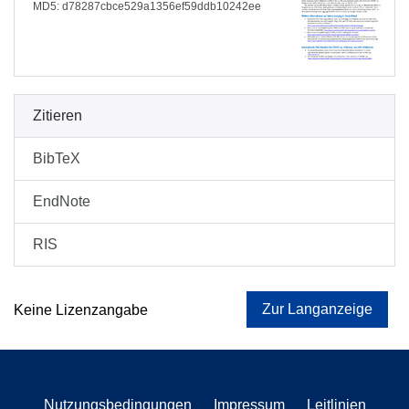
MD5: d78287cbce529a1356ef59ddb10242ee
Zitieren
BibTeX
EndNote
RIS
Zur Langanzeige
Keine Lizenzangabe
Nutzungsbedingungen
Impressum
Leitlinien