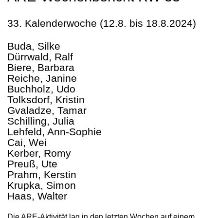
33. Kalenderwoche (12.8. bis 18.8.2024)
Buda, Silke
Dürrwald, Ralf
Biere, Barbara
Reiche, Janine
Buchholz, Udo
Tolksdorf, Kristin
Gvaladze, Tamar
Schilling, Julia
Lehfeld, Ann-Sophie
Cai, Wei
Kerber, Romy
Preuß, Ute
Prahm, Kerstin
Krupka, Simon
Haas, Walter
Die ARE-Aktivität lag in den letzten Wochen auf einem