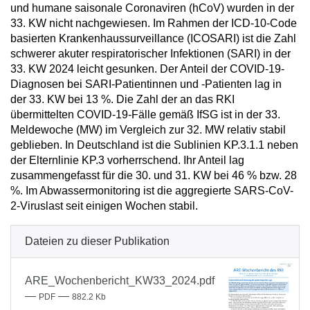
und humane saisonale Coronaviren (hCoV) wurden in der
33. KW nicht nachgewiesen. Im Rahmen der ICD-10-Code
basierten Krankenhaussurveillance (ICOSARI) ist die Zahl
schwerer akuter respiratorischer Infektionen (SARI) in der
33. KW 2024 leicht gesunken. Der Anteil der COVID-19-
Diagnosen bei SARI-Patientinnen und -Patienten lag in
der 33. KW bei 13 %. Die Zahl der an das RKI
übermittelten COVID-19-Fälle gemäß IfSG ist in der 33.
Meldewoche (MW) im Vergleich zur 32. MW relativ stabil
geblieben. In Deutschland ist die Sublinien KP.3.1.1 neben
der Elternlinie KP.3 vorherrschend. Ihr Anteil lag
zusammengefasst für die 30. und 31. KW bei 46 % bzw. 28
%. Im Abwassermonitoring ist die aggregierte SARS-CoV-
2-Viruslast seit einigen Wochen stabil.
Dateien zu dieser Publikation
ARE_Wochenbericht_KW33_2024.pdf
—
—
PDF
882.2 Kb