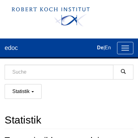
edoc
De
|
En
Umsch
der
Navig
Statistik
Statistik