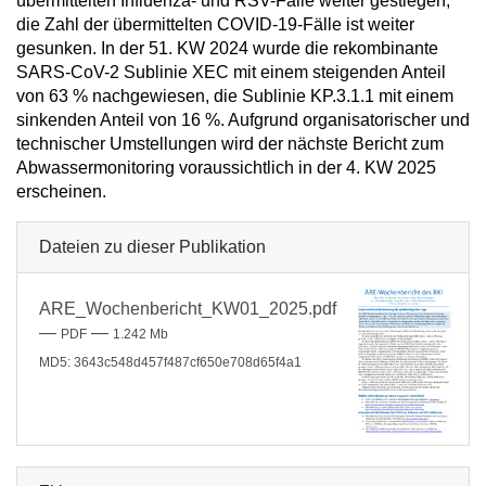
übermittelten Influenza- und RSV-Fälle weiter gestiegen,
die Zahl der übermittelten COVID-19-Fälle ist weiter
gesunken. In der 51. KW 2024 wurde die rekombinante
SARS-CoV-2 Sublinie XEC mit einem steigenden Anteil
von 63 % nachgewiesen, die Sublinie KP.3.1.1 mit einem
sinkenden Anteil von 16 %. Aufgrund organisatorischer und
technischer Umstellungen wird der nächste Bericht zum
Abwassermonitoring voraussichtlich in der 4. KW 2025
erscheinen.
Dateien zu dieser Publikation
ARE_Wochenbericht_KW01_2025.pdf
—
—
PDF
1.242 Mb
MD5: 3643c548d457f487cf650e708d65f4a1