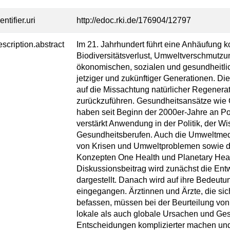
entifier.uri
http://edoc.rki.de/176904/12797
escription.abstract
Im 21. Jahrhundert führt eine Anhäufung 
Biodiversitätsverlust, Umweltverschmutz
ökonomischen, sozialen und gesundheitl
jetziger und zukünftiger Generationen. D
auf die Missachtung natürlicher Regener
zurückzuführen. Gesundheitsansätze wie 
haben seit Beginn der 2000er-Jahre an P
verstärkt Anwendung in der Politik, der W
Gesundheitsberufen. Auch die Umweltmed
von Krisen und Umweltproblemen sowie 
Konzepten One Health und Planetary Healt
Diskussionsbeitrag wird zunächst die Ent
dargestellt. Danach wird auf ihre Bedeutu
eingegangen. Ärztinnen und Ärzte, die s
befassen, müssen bei der Beurteilung vo
lokale als auch globale Ursachen und Ge
Entscheidungen komplizierter machen und 