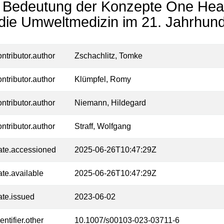
 Bedeutung der Konzepte One Heal
 die Umweltmedizin im 21. Jahrhund
ontributor.author
Zschachlitz, Tomke
ontributor.author
Klümpfel, Romy
ontributor.author
Niemann, Hildegard
ontributor.author
Straff, Wolfgang
ate.accessioned
2025-06-26T10:47:29Z
ate.available
2025-06-26T10:47:29Z
ate.issued
2023-06-02
entifier.other
10.1007/s00103-023-03711-6