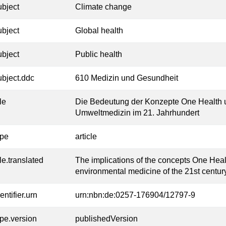
ubject
Climate change
ubject
Global health
ubject
Public health
ubject.ddc
610 Medizin und Gesundheit
tle
Die Bedeutung der Konzepte One Health un
Umweltmedizin im 21. Jahrhundert
ype
article
tle.translated
The implications of the concepts One Heal
environmental medicine of the 21st centur
entifier.urn
urn:nbn:de:0257-176904/12797-9
ype.version
publishedVersion