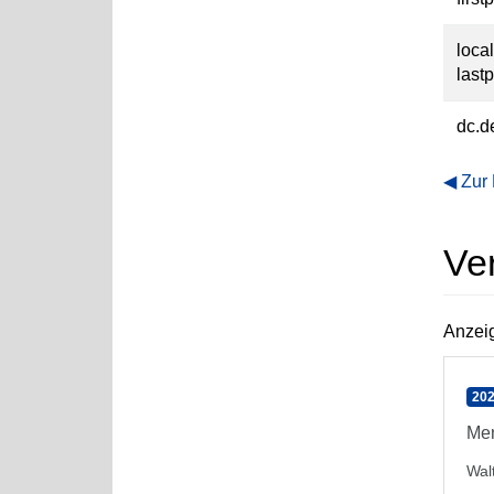
loca
last
dc.d
Zur
Ve
Anzeig
202
Men
Wal