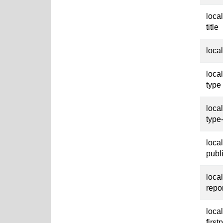
loca
title
loca
loca
type
loca
type
loca
publ
loca
repo
loca
first