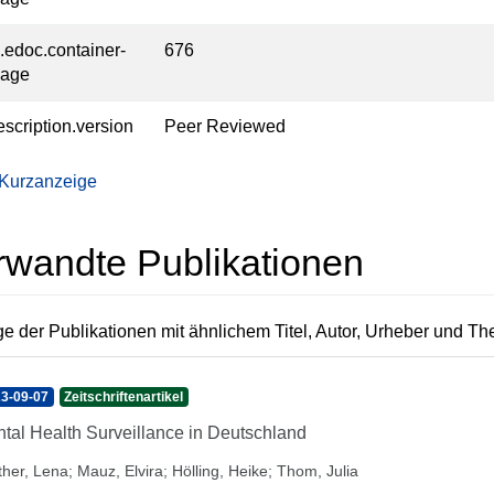
l.edoc.container-
676
page
escription.version
Peer Reviewed
 Kurzanzeige
rwandte Publikationen
e der Publikationen mit ähnlichem Titel, Autor, Urheber und T
3-09-07
Zeitschriftenartikel
tal Health Surveillance in Deutschland
ther, Lena
;
Mauz, Elvira
;
Hölling, Heike
;
Thom, Julia