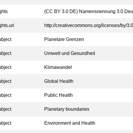
ghts
(CC BY 3.0 DE) Namensnennung 3.0 Deu
ghts.uri
http://creativecommons.org/licenses/by/3.0
ubject
Planetare Grenzen
ubject
Umwelt und Gesundheit
ubject
Klimawandel
ubject
Global Health
ubject
Public Health
ubject
Planetary boundaries
ubject
Environment and Health