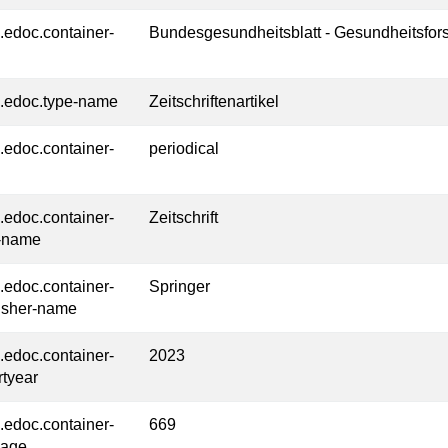
l.edoc.container-
Bundesgesundheitsblatt - Gesundheitsfor
l.edoc.type-name
Zeitschriftenartikel
l.edoc.container-
periodical
l.edoc.container-
Zeitschrift
-name
l.edoc.container-
Springer
isher-name
l.edoc.container-
2023
rtyear
l.edoc.container-
669
page