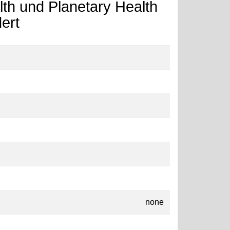
th und Planetary Health
ert
none