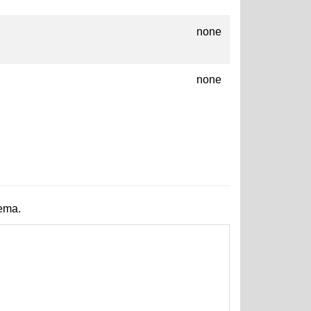
none
none
hema.