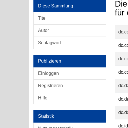
Die
Diese Sammlung
für
Titel
Autor
dc.c
Schlagwort
dc.c
dc.c
Publizieren
dc.c
Einloggen
Registrieren
dc.d
Hilfe
dc.d
dc.d
Statistik
dc.id