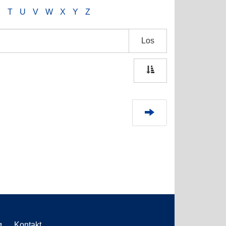
S
T
U
V
W
X
Y
Z
Los
g
Kontakt