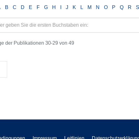
A
B
C
D
E
F
G
H
I
J
K
L
M
N
O
P
Q
R
e der Publikationen 30-29 von 49
edingungen
Impressum
Leitlinien
Datenschutzerklärun