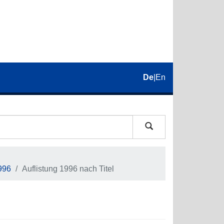
De
|
En
996
Auflistung 1996 nach Titel