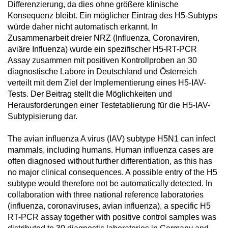
Differenzierung, da dies ohne größere klinische
Konsequenz bleibt. Ein möglicher Eintrag des H5-Subtyps
würde daher nicht automatisch erkannt. In
Zusammenarbeit dreier NRZ (Influenza, Coronaviren,
aviäre Influenza) wurde ein spezifischer H5-RT-PCR
Assay zusammen mit positiven Kontrollproben an 30
diagnostische Labore in Deutschland und Österreich
verteilt mit dem Ziel der Implementierung eines H5-IAV-
Tests. Der Beitrag stellt die Möglichkeiten und
Herausforderungen einer Testetablierung für die H5-IAV-
Subtypisierung dar.
The avian influenza A virus (IAV) subtype H5N1 can infect
mammals, including humans. Human influenza cases are
often diagnosed without further differentiation, as this has
no major clinical consequences. A possible entry of the H5
subtype would therefore not be automatically detected. In
collaboration with three national reference laboratories
(influenza, coronaviruses, avian influenza), a specific H5
RT-PCR assay together with positive control samples was