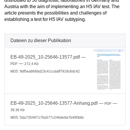
distributed to 30 diagnostic laboratories in Germany and
Austria with the aim of implementing an H5 IAV test. The
article presents the possibilities and challenges of
establishing a test for H5 IAV subtyping.
Dateien zu dieser Publikation
EB-49-2025_10-25646-13577.pdf
—
—
PDF
272.4 Kb
MD5: 9df5ea866bd23c41ccdaff7918c6dc42
EB-49-2025_10-25646-13577-Anhang.pdf
—
—
PDF
39.36 Kb
MD5: 5da735497176a577c246de8a7b490b8c