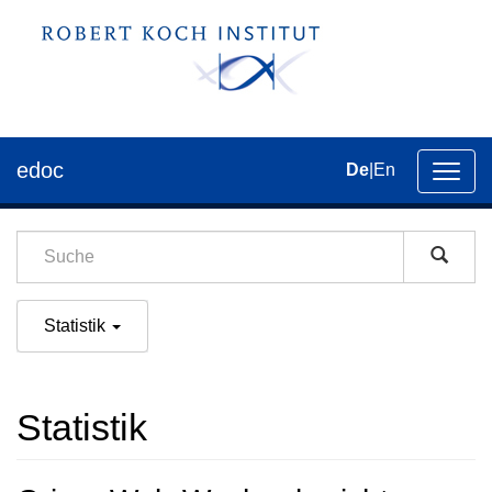
edoc
De
|
En
Umsch
der
Navig
Statistik
Statistik