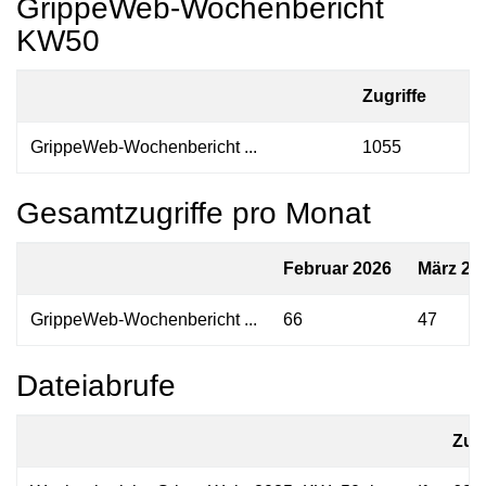
GrippeWeb-Wochenbericht
KW50
Zugriffe
GrippeWeb-Wochenbericht ...
1055
Gesamtzugriffe pro Monat
Februar 2026
März 20
GrippeWeb-Wochenbericht ...
66
47
Dateiabrufe
Zugr