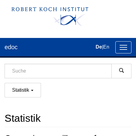
edoc
De
|
En
Umsch
der
Navig
Statistik
Statistik