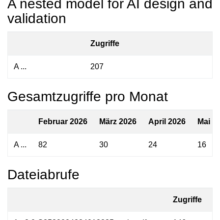
A nested model for AI design and
validation
Zugriffe
A ...
207
Gesamtzugriffe pro Monat
Februar 2026
März 2026
April 2026
Mai 2
A ...
82
30
24
16
Dateiabrufe
Zugriffe