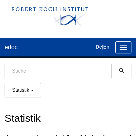
edoc
De
|
En
Umsch
der
Navig
Statistik
Statistik