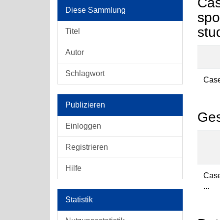
Cas
Diese Sammlung
spo
stu
Titel
Autor
Schlagwort
Case
Publizieren
Ges
Einloggen
Registrieren
Hilfe
Case
...
Statistik