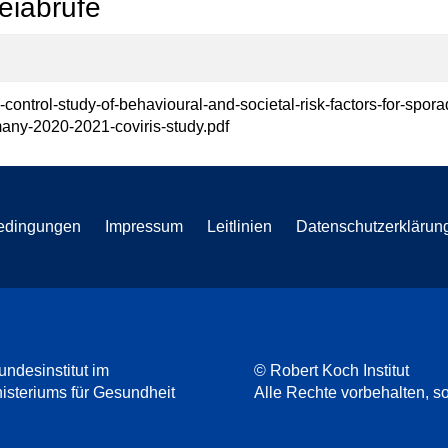
eiabrufe
-control-study-of-behavioural-and-societal-risk-factors-for-spora
any-2020-2021-coviris-study.pdf
edingungen
Impressum
Leitlinien
Datenschutzerklärun
undesinstitut im
© Robert Koch Institut
steriums für Gesundheit
Alle Rechte vorbehalten, so