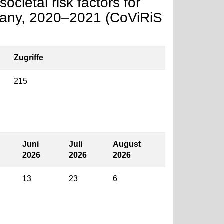
cietal risk factors for
many, 2020–2021 (CoViRiS
Zugriffe
215
Juni
Juli
August
2026
2026
2026
13
23
6