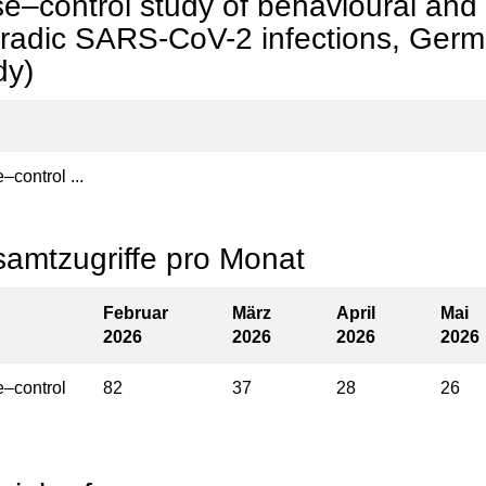
e–control study of behavioural and so
radic SARS-CoV-2 infections, Ger
dy)
–control ...
amtzugriffe pro Monat
Februar
März
April
Mai
2026
2026
2026
2026
–control
82
37
28
26