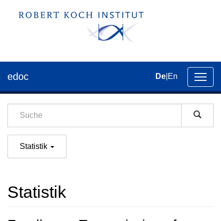
edoc
De
|
En
Umsch
der
Navig
Statistik
Statistik