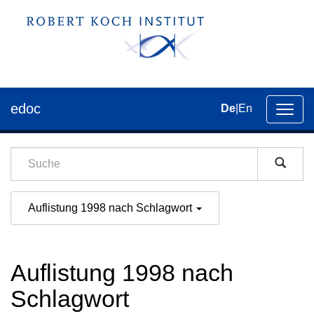
edoc
De
|
En
Umsch
der
Navig
Auflistung 1998 nach Schlagwort
Auflistung 1998 nach
Schlagwort