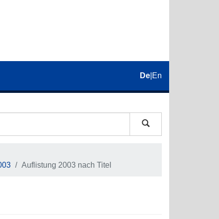
De
|
En
003
Auflistung 2003 nach Titel