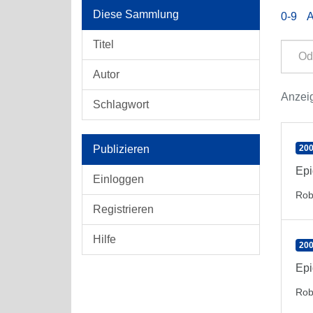
Diese Sammlung
0-9
Titel
Autor
Anzeig
Schlagwort
Publizieren
200
Epi
Einloggen
Rob
Registrieren
Hilfe
200
Epi
Rob