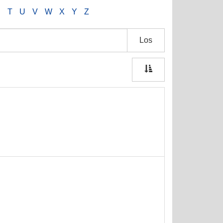
S
T
U
V
W
X
Y
Z
Los