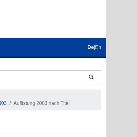
De
|
En
003
Auflistung 2003 nach Titel