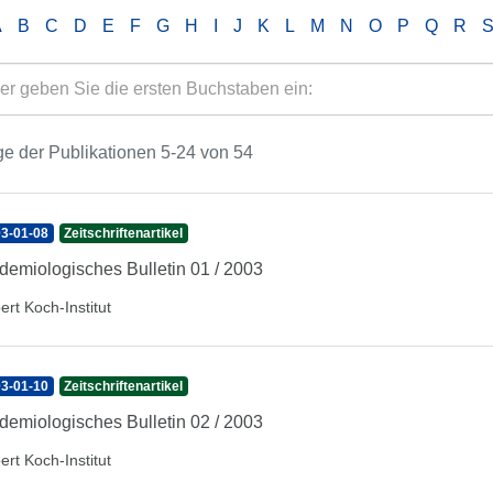
A
B
C
D
E
F
G
H
I
J
K
L
M
N
O
P
Q
R
e der Publikationen 5-24 von 54
3-01-08
Zeitschriftenartikel
demiologisches Bulletin 01 / 2003
ert Koch-Institut
3-01-10
Zeitschriftenartikel
demiologisches Bulletin 02 / 2003
ert Koch-Institut