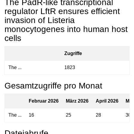
The PadR-like transcriptional
regulator LftR ensures efficient
invasion of Listeria
monocytogenes into human host
cells
Zugriffe
The ...
1823
Gesamtzugriffe pro Monat
Februar 2026
März 2026
April 2026
Mai
The ...
16
25
28
30
Dateiabrufe