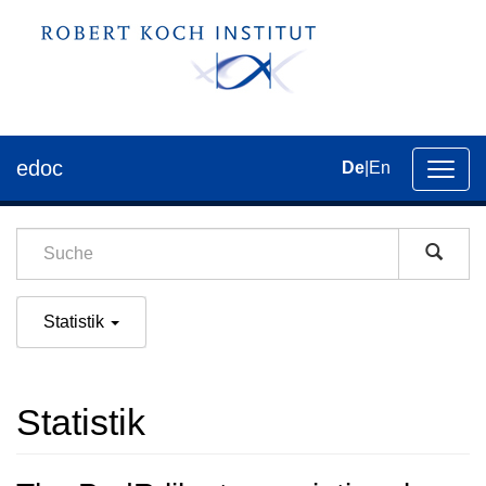
edoc
De
|
En
Umsch
der
Navig
Statistik
Statistik