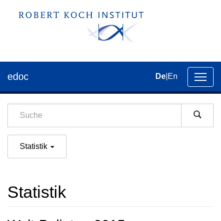
edoc
De
|
En
Umsch
der
Navig
Statistik
Statistik