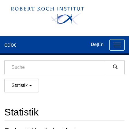
edoc
De
|
En
Umsch
der
Navig
Statistik
Statistik