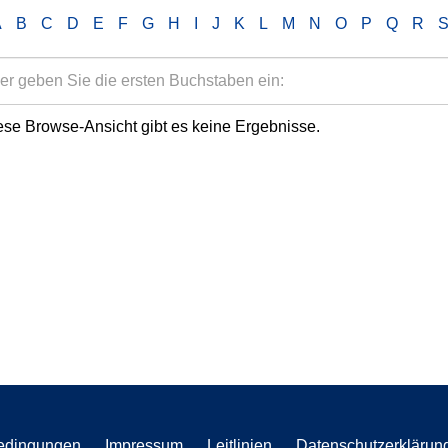
A
B
C
D
E
F
G
H
I
J
K
L
M
N
O
P
Q
R
ese Browse-Ansicht gibt es keine Ergebnisse.
edingungen
Impressum
Leitlinien
Datenschutzerklärun