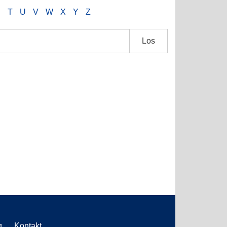
S
T
U
V
W
X
Y
Z
Los
g
Kontakt