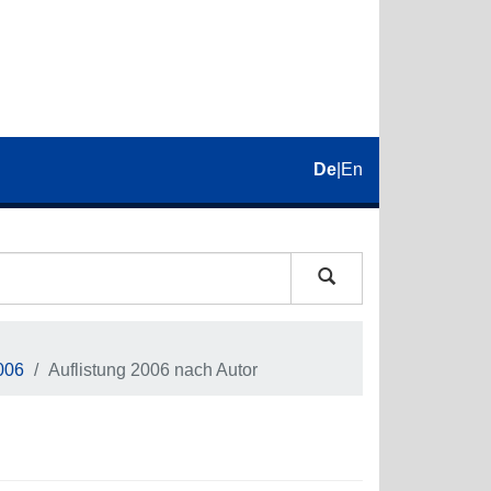
De
|
En
006
Auflistung 2006 nach Autor