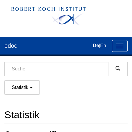
edoc
De
|
En
Umsch
der
Navig
Statistik
Statistik