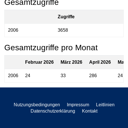
Gesamtzugriffe
Zugriffe
2006
3658
Gesamtzugriffe pro Monat
Februar 2026
März 2026
April 2026
Mai 
2006
24
33
286
24
Nutzungsbedingungen
Impressum
Leitlinien
Datenschutzerklärung
Kontakt