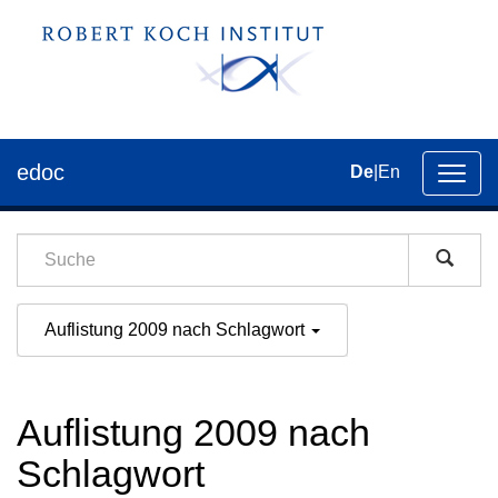
edoc
De
|
En
Umsch
der
Navig
Auflistung 2009 nach Schlagwort
Auflistung 2009 nach
Schlagwort