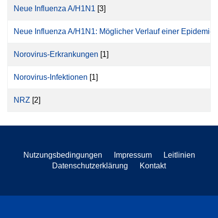
Neue Influenza A/H1N1
[3]
Neue Influenza A/H1N1: Möglicher Verlauf einer Epidemie
[
Norovirus-Erkrankungen
[1]
Norovirus-Infektionen
[1]
NRZ
[2]
Nutzungsbedingungen
Impressum
Leitlinien
Datenschutzerklärung
Kontakt