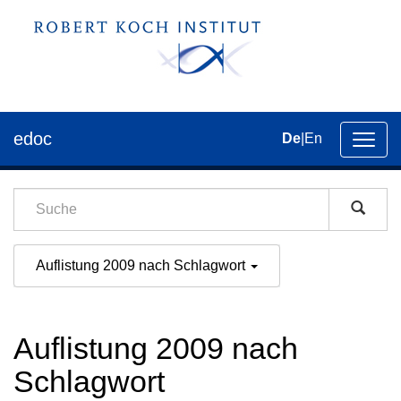
edoc
De
|
En
Umsch
der
Navig
Auflistung 2009 nach Schlagwort
Auflistung 2009 nach
Schlagwort