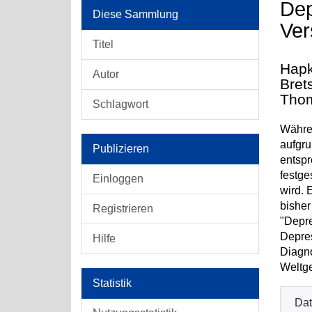
Dep
Diese Sammlung
Ver
Titel
Hapk
Autor
Bret
Thom
Schlagwort
Währen
aufgru
Publizieren
entspr
festge
Einloggen
wird. 
bisher
Registrieren
"Depre
Depres
Hilfe
Diagno
Weltge
Statistik
Dat