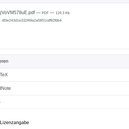
vjVoVM578uE.pdf
—
—
PDF
126.3 Kb
: df3e243d1e332f49a2a5851cdf92fdb4
ieren
bTeX
dNote
S
 Lizenzangabe