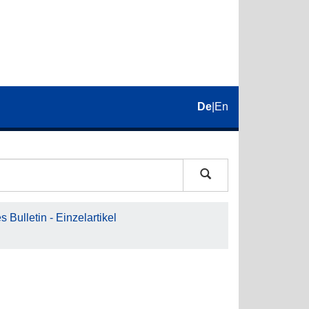
De
|
En
 Bulletin - Einzelartikel