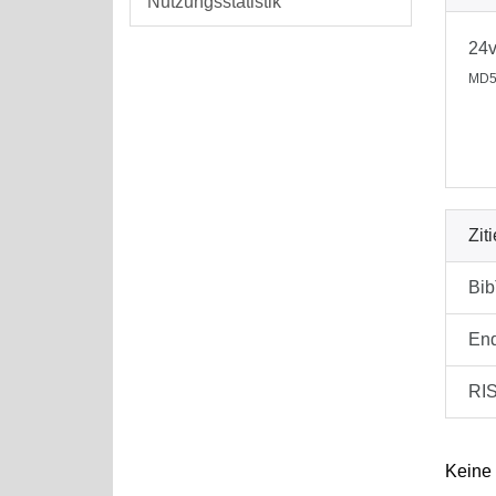
Nutzungsstatistik
24
MD5
Zit
Bi
En
RI
Keine