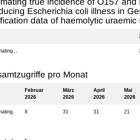
imating true incidence of O157 and
ducing Escherichia coli illness in 
ification data of haemolytic uraemi
ating ...
amtzugriffe pro Monat
Februar
März
April
Mai
2026
2026
2026
2026
mating
8
31
31
21