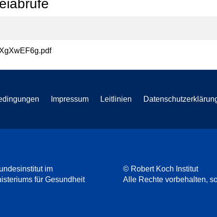
eiabrufe
fXgXwEF6g.pdf
edingungen
Impressum
Leitlinien
Datenschutzerklärun
undesinstitut im
© Robert Koch Institut
steriums für Gesundheit
Alle Rechte vorbehalten, so