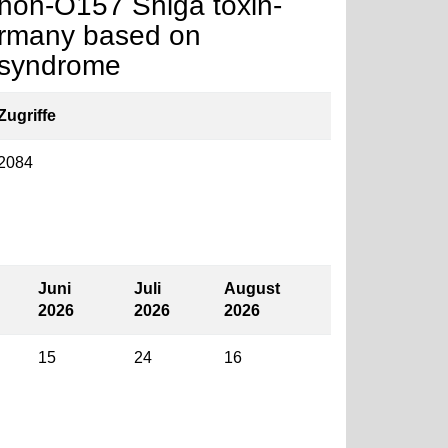
 non-O157 Shiga toxin-
Germany based on
c syndrome
Zugriffe
2084
Juni
Juli
August
2026
2026
2026
15
24
16