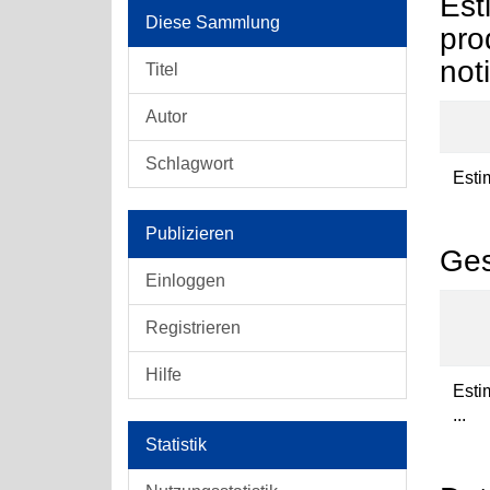
Est
Diese Sammlung
pro
not
Titel
Autor
Schlagwort
Estim
Publizieren
Ges
Einloggen
Registrieren
Hilfe
Esti
...
Statistik