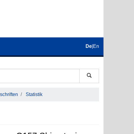
De
|
En
schriften
Statistik