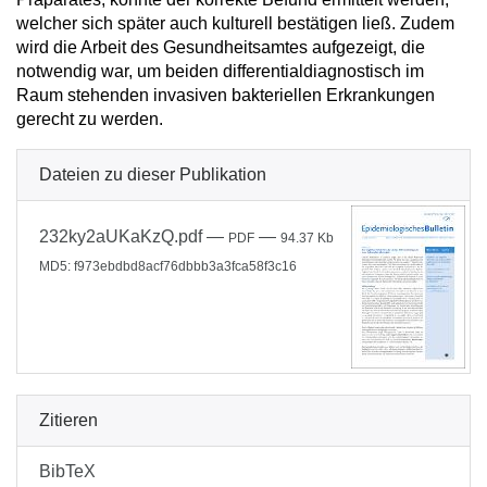
welcher sich später auch kulturell bestätigen ließ. Zudem
wird die Arbeit des Gesundheitsamtes aufgezeigt, die
notwendig war, um beiden differentialdiagnostisch im
Raum stehenden invasiven bakteriellen Erkrankungen
gerecht zu werden.
Dateien zu dieser Publikation
232ky2aUKaKzQ.pdf
—
—
PDF
94.37 Kb
MD5: f973ebdbd8acf76dbbb3a3fca58f3c16
Zitieren
BibTeX