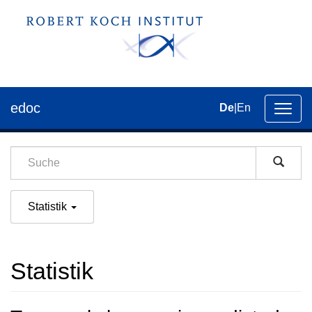
edoc
De
|
En
Umsch
der
Navig
Statistik
Statistik