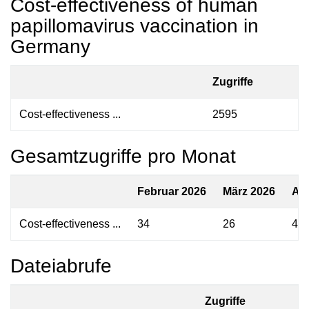
Cost-effectiveness of human
papillomavirus vaccination in
Germany
Zugriffe
Cost-effectiveness ...
2595
Gesamtzugriffe pro Monat
Februar 2026
März 2026
Apr
Cost-effectiveness ...
34
26
48
Dateiabrufe
Zugriffe