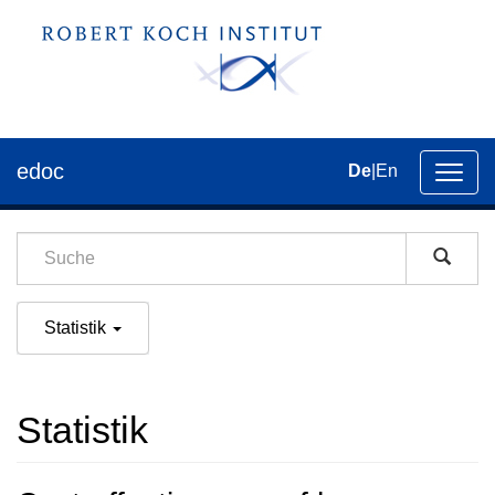
edoc
De
|
En
Umsch
der
Navig
Statistik
Statistik