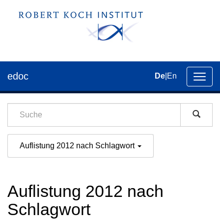
edoc
De
|
En
Umsch
der
Navig
Auflistung 2012 nach Schlagwort
Auflistung 2012 nach
Schlagwort