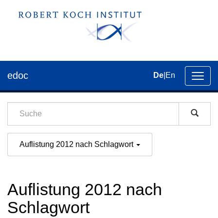
edoc
De
|
En
Umsch
der
Navig
Auflistung 2012 nach Schlagwort
Auflistung 2012 nach
Schlagwort