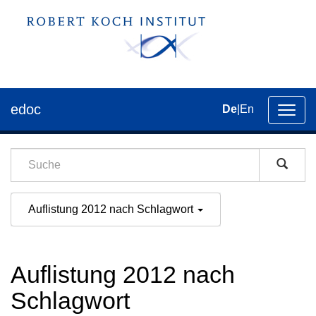
edoc
De
|
En
Umsch
der
Navig
Auflistung 2012 nach Schlagwort
Auflistung 2012 nach
Schlagwort