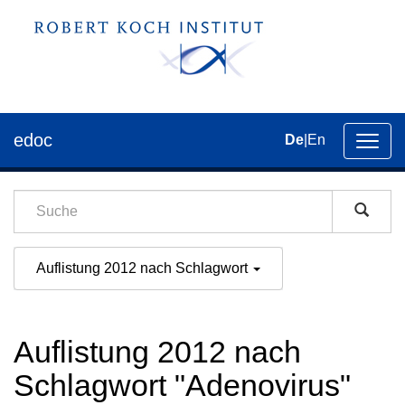
edoc
De
|
En
Umsch
der
Navig
Auflistung 2012 nach Schlagwort
Auflistung 2012 nach
Schlagwort "Adenovirus"