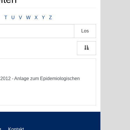
S
T
U
V
W
X
Y
Z
Los
he 2012 - Anlage zum Epidemiologischen
g
Kontakt