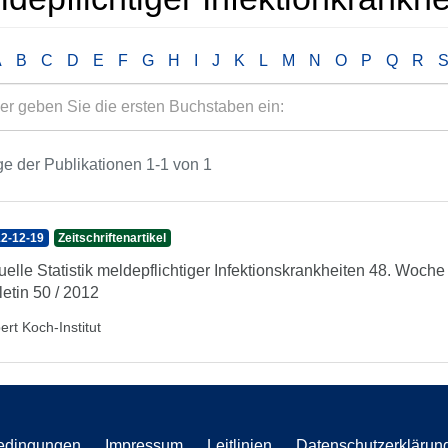
A
B
C
D
E
F
G
H
I
J
K
L
M
N
O
P
Q
R
e der Publikationen 1-1 von 1
2-12-19
Zeitschriftenartikel
uelle Statistik meldepflichtiger Infektionskrankheiten 48. Woc
letin 50 / 2012
ert Koch-Institut
edingungen
Impressum
Leitlinien
Datenschutzerklärun