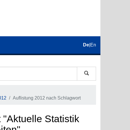
De
|
En
012
Auflistung 2012 nach Schlagwort
"Aktuelle Statistik
iten"